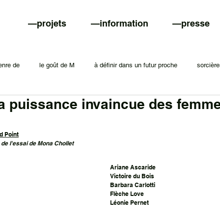
—projets
—information
—presse
enre de
le goût de M
à définir dans un futur proche
sorcièr
La puissance invaincue des femm
d Point
 de l'essai de Mona Chollet
Ariane Ascaride
Victoire du Bois 
Barbara Carlotti
Flèche Love
Léonie Pernet 