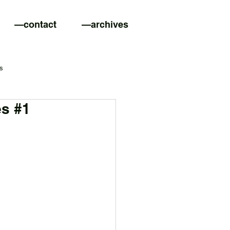
—contact
—archives
es
es #1