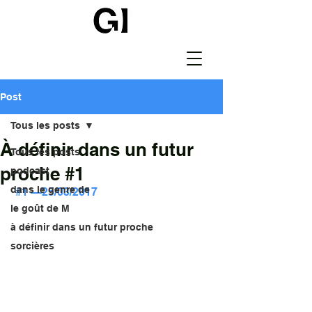
Post
Tous les posts
À définir dans un futur
Tous les posts
proche #1
podcast
dans le genre de
 #1 —25/03/2017
le goût de M
à définir dans un futur proche
sorcières