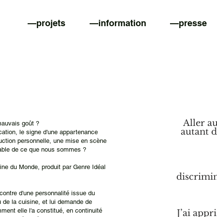
—projets
—information
—presse
Aller a
mauvais goût ?
autant 
ucation, le signe d'une appartenance
truction personnelle, une mise en scène
arable de ce que nous sommes ?
ine du Monde, produit par Genre Idéal
discrimi
contre d'une personnalité issue du
 de la cuisine, et lui demande de
ment elle l'a constitué, en continuité
J’ai appr