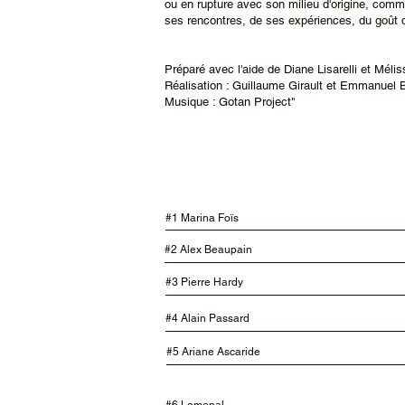
ou en rupture avec son milieu d'origine, comm
ses rencontres, de ses expériences, du goût d
Préparé avec l'aide de Diane Lisarelli et Méli
Réalisation : Guillaume Girault et Emmanuel 
Musique : Gotan Project"
#1
Marina Foïs
#2 Alex Beaupain
#3 Pierre Hardy
#4 Alain Passard
#5 Ariane Ascaride