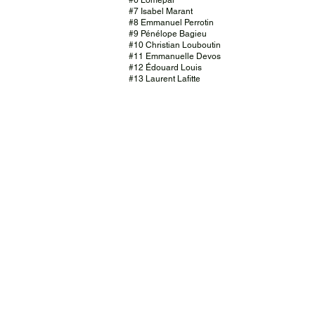
#6 Lomepal
#7 Isabel Marant
#8 Emmanuel Perrotin
#9 Pénélope Bagieu
#10 Christian Louboutin
#11 Emmanuelle Devos
#12 Édouard Louis
#13 Laurent Lafitte