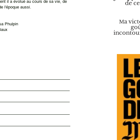
ent il a évolué au cours de sa vie, de
de ce
e l'époque aussi.
a vict
M
ssa Phulpin
goû
Baux
incontour